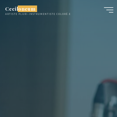
Aller
Ceciloneum
au
ARTISTE PLURI-INSTRUMENTISTE COLORÉ.E
contenu