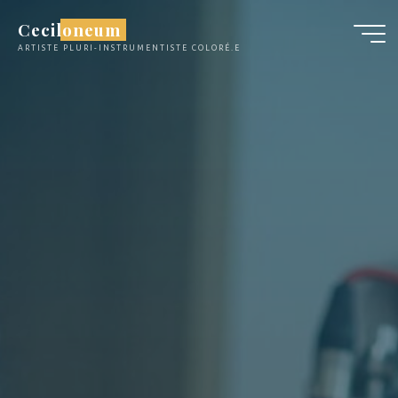
Aller
Ceciloneum
au
ARTISTE PLURI-INSTRUMENTISTE COLORÉ.E
contenu