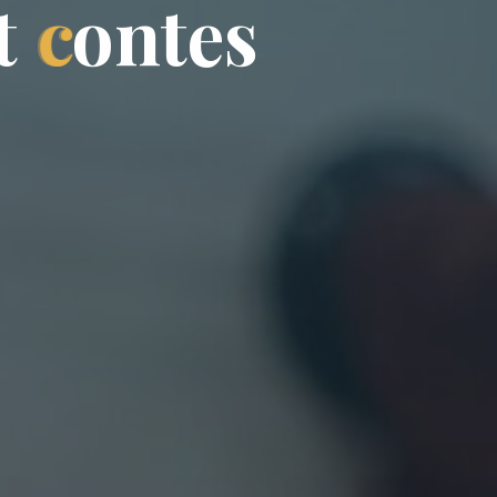
t
c
o
n
t
e
s