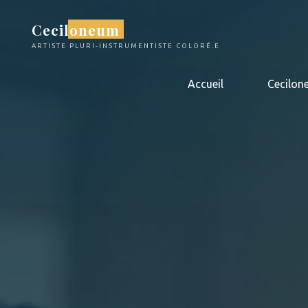
Aller
Ceciloneum
au
contenu
ARTISTE PLURI-INSTRUMENTISTE COLORÉ.E
Accueil
Cecilon