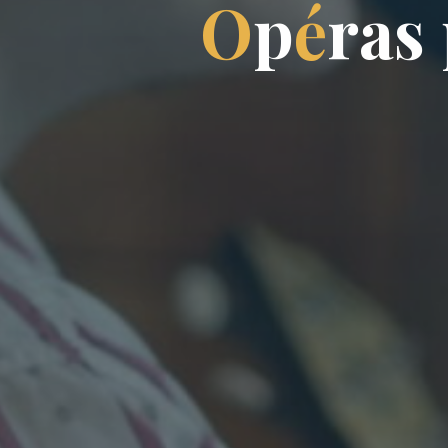
O
p
é
r
a
s