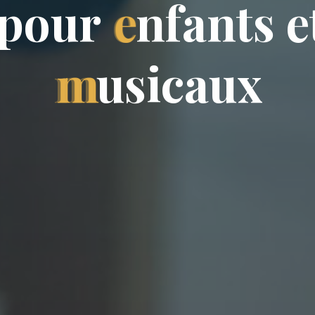
p
o
u
r
e
n
f
a
n
t
s
e
m
u
s
i
c
a
u
x