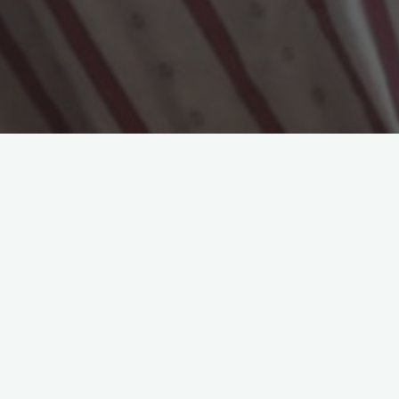
Recycl’Patate
Créé en juin 2023,
Recycl’Patate
est le fru