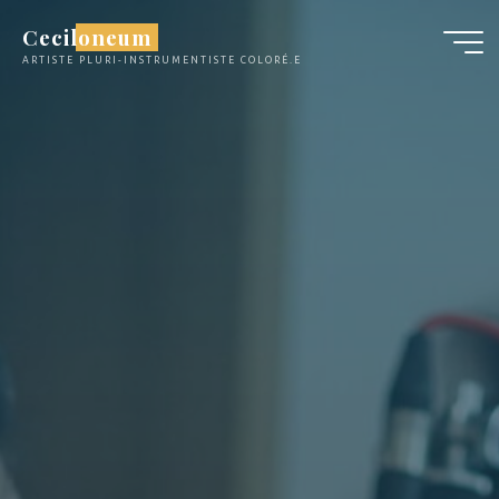
Aller
Ceciloneum
au
ARTISTE PLURI-INSTRUMENTISTE COLORÉ.E
contenu