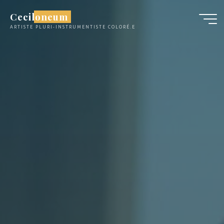
Aller
Ceciloneum
au
ARTISTE PLURI-INSTRUMENTISTE COLORÉ.E
contenu